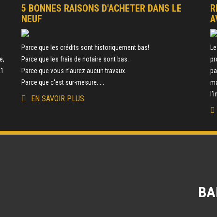
5 BONNES RAISONS D'ACHETER DANS LE
R
NEUF
A
e
Parce que les crédits sont historiquement bas!
Le
e,
Parce que les frais de notaire sont bas.
pr
21
Parce que vous n’aurez aucun travaux.
pa
Parce que c'est sur-mesure. ...
ma
l’
EN SAVOIR PLUS
BA