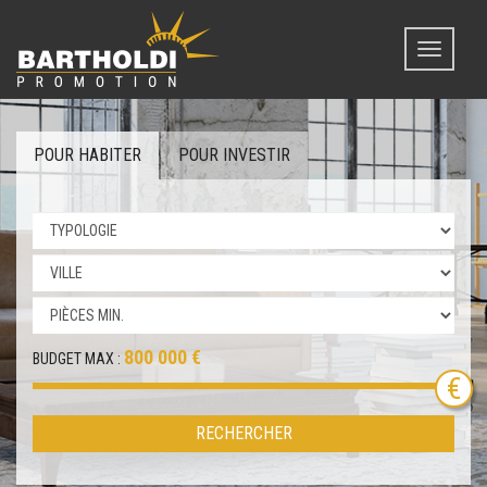
Toggle
navigati
POUR HABITER
POUR INVESTIR
800 000 €
BUDGET MAX :
RECHERCHER