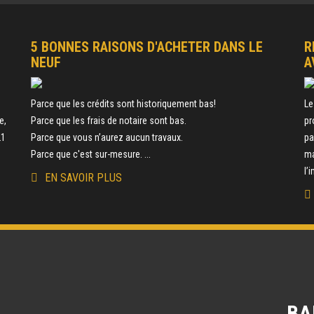
5 BONNES RAISONS D'ACHETER DANS LE
R
NEUF
A
e
Parce que les crédits sont historiquement bas!
Le
e,
Parce que les frais de notaire sont bas.
pr
21
Parce que vous n’aurez aucun travaux.
pa
Parce que c'est sur-mesure. ...
ma
l’
EN SAVOIR PLUS
BA