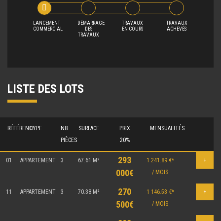
LANCEMENT
DÉMARRAGE
TRAVAUX
TRAVAUX
COMMERCIAL
DES
EN COURS
ACHEVÉS
TRAVAUX
LISTE DES LOTS
RÉFÉRENCE
TYPE
NB.
SURFACE
PRIX
MENSUALITÉS
PIÈCES
20%
293
01
APPARTEMENT
3
67.61 M²
1 241.89 €*
+
000€
/ MOIS
270
11
APPARTEMENT
3
70.38 M²
1 146.53 €*
+
500€
/ MOIS