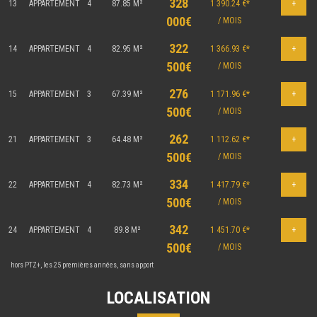
328
13
APPARTEMENT
4
87.85 M²
1 390.24 €*
+
000€
/ MOIS
322
14
APPARTEMENT
4
82.95 M²
1 366.93 €*
+
500€
/ MOIS
276
15
APPARTEMENT
3
67.39 M²
1 171.96 €*
+
500€
/ MOIS
262
21
APPARTEMENT
3
64.48 M²
1 112.62 €*
+
500€
/ MOIS
334
22
APPARTEMENT
4
82.73 M²
1 417.79 €*
+
500€
/ MOIS
342
24
APPARTEMENT
4
89.8 M²
1 451.70 €*
+
500€
/ MOIS
hors PTZ+, les 25 premières années, sans apport
LOCALISATION