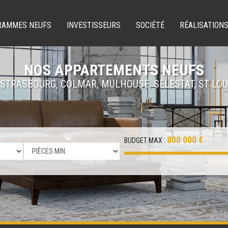
RAMMES NEUFS
INVESTISSEURS
SOCIÉTÉ
RÉALISATION
NOS APPARTEMENTS NEUFS
 STRASBOURG, COLMAR, MULHOUSE, SÉLESTAT, ST LOU
800 000 €
BUDGET MAX :