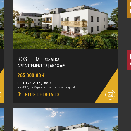
ROSHEIM
- ROSALBA
APPARTEMENT T3 | 65.13 m²
265 000.00 €
ou
1 123.21€* / mois
hors PTZ, les 25 premières années, sans apport
PLUS DE DÉTAILS