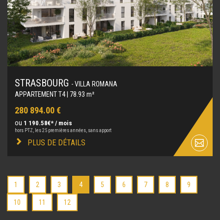
STRASBOURG
- VILLA ROMANA
APPARTEMENT T4 | 78.93 m²
280 894.00 €
ou
1 190.58€* / mois
hors PTZ, les 25 premières années, sans apport
PLUS DE DÉTAILS
1
2
3
4
5
6
7
8
9
10
11
12