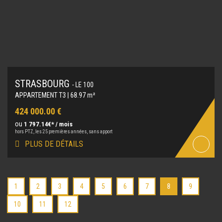
STRASBOURG
- LE 100
APPARTEMENT T3 | 68.97 m²
424 000.00 €
ou
1 797.14€* / mois
hors PTZ, les 25 premières années, sans apport
PLUS DE DÉTAILS
1
2
3
4
5
6
7
8
9
10
11
12